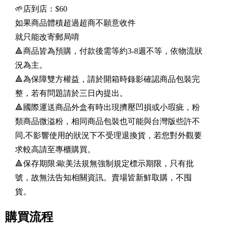
🌱店到店：$60
如果商品體積超過超商不願意收件
就只能改寄郵局唷
🔺商品皆為預購，付款後需等約3-8週不等，依物流狀
況為主。
🔺為保障雙方權益，請於開箱時錄影確認商品包裝完
整，若有問題請於三日內提出。
🔺國際運送商品外盒有時出現擠壓凹損或小瑕疵，粉
類商品微溢粉，相同商品包裝也可能與台灣版些許不
同,不影響使用的狀況下不受理退換貨，若您對外觀要
求較高請至專櫃購買。
🔺保存期限:歐美法規無強制規定標示期限，只有批
號，故無法告知相關資訊。賣場皆新鮮取購，不囤
貨。
購買流程