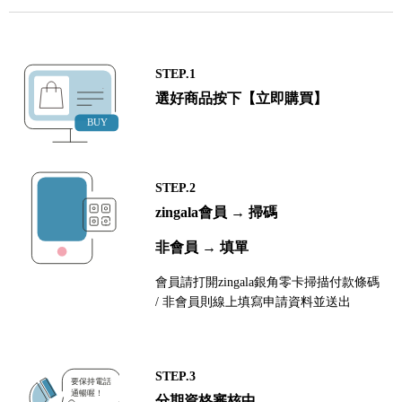
STEP.1
選好商品按下【立即購買】
STEP.2
zingala會員 → 掃碼
非會員 → 填單
會員請打開zingala銀角零卡掃描付款條碼
/ 非會員則線上填寫申請資料並送出
STEP.3
分期資格審核中