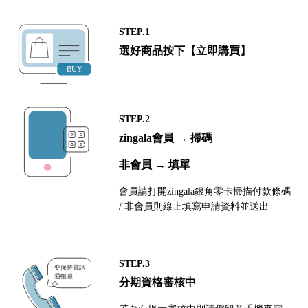
STEP.1
選好商品按下【立即購買】
STEP.2
zingala會員 → 掃碼
非會員 → 填單
會員請打開zingala銀角零卡掃描付款條碼
/ 非會員則線上填寫申請資料並送出
STEP.3
分期資格審核中