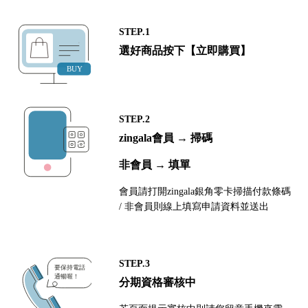
STEP.1
選好商品按下【立即購買】
STEP.2
zingala會員 → 掃碼
非會員 → 填單
會員請打開zingala銀角零卡掃描付款條碼
/ 非會員則線上填寫申請資料並送出
STEP.3
分期資格審核中