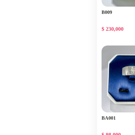
B009
$ 230,000
BA001
$ 98,000