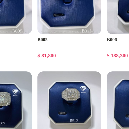
B005
B006
$ 81,800
$ 188,300