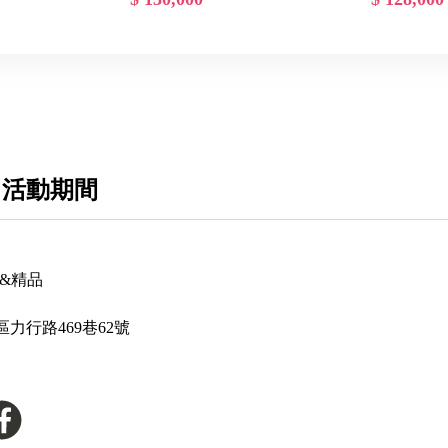
 活動期間
石&精品
力行路469巷62號