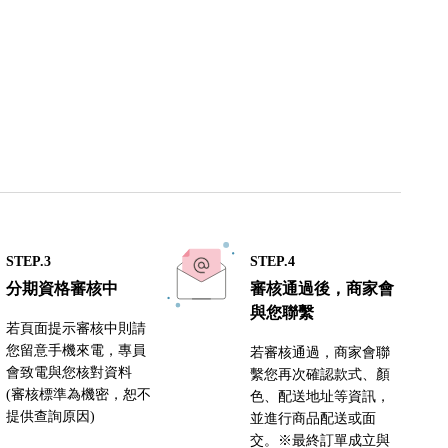
STEP.3
STEP.4
分期資格審核中
審核通過後，商家會
與您聯繫
若頁面提示審核中則請
您留意手機來電，專員
若審核通過，商家會聯
會致電與您核對資料
繫您再次確認款式、顏
(審核標準為機密，恕不
色、配送地址等資訊，
提供查詢原因)
並進行商品配送或面
交。※最終訂單成立與