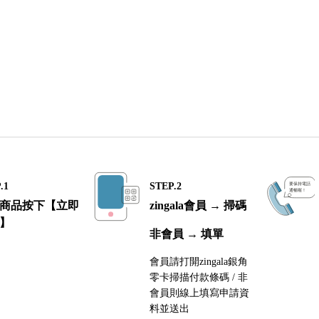
.1
STEP.2
商品按下【立即
zingala會員 → 掃碼
】
非會員 → 填單
會員請打開zingala銀角
零卡掃描付款條碼 / 非
會員則線上填寫申請資
料並送出