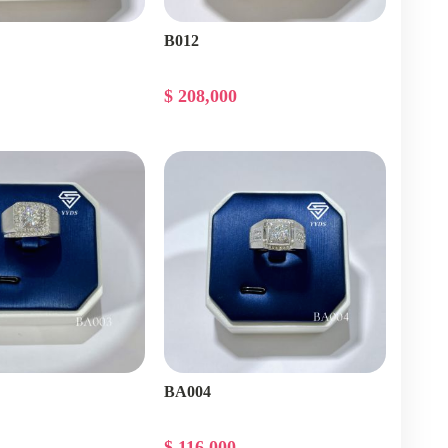
B012
$ 208,000
BA004
$ 116,000