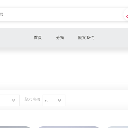
首頁
分類
關於我們
女鑽戒
男鑽戒
項鍊
手鍊
顯示
每頁
對戒