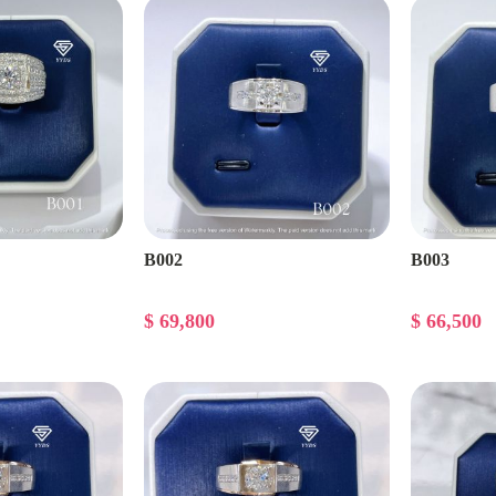
B002
B003
$ 69,800
$ 66,500