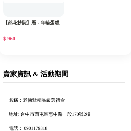
【然花抄院】層．年輪蛋糕
$ 960
賣家資訊 & 活動期間
名稱：
老佛爺精品嚴選禮盒
地址:
台中市西屯區惠中路一段170號2樓
電話：
0901179818