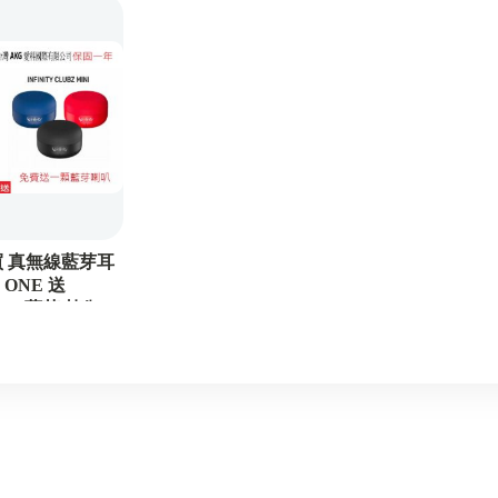
BGVP
See Audio
Panther Audio
Edifier
FIIO
LETSHUOER / Oriveti
 買 真無線藍芽耳
Audio-Technica
IN ONE 送
z mini 藍芽喇叭
RODE
AKG
Campfire
ISOtek
Sennheiser