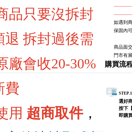
------------
 商品只要沒拆封
電源供應器 電源發燒線
------------
耳機附件 耳塞 耳機收納盒
如遇到
保固內
額退 拆封過後需
商品面
門市有
原廠會收20-30%
購買流
新費
STEP.
選好
 使用
超商取件
，
按下
即購