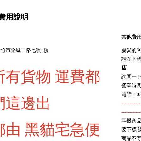
OpenAudio / Aful
Sivga
費用說明
Philips / Final
其他費
Rose technics 弱水時砂
AudioQuest美國線聖
竹市金城三路七號1樓
親愛的
請在下
監聽喇叭
店
所有貨物 運費都
藍芽喇叭 藍芽耳機
詢問一
營業時間
擴大機 小尾巴 mp3 專業訊源
電話：03-
們這邊出
耳機升級線
------------
------------
大促銷
耳機商品
都由 黑貓宅急便
電競產品系列
要下標 
專業麥克風
商品不