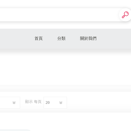
首頁
分類
關於我們
BeyerDynamic
SONY / Metalure
MEZE / SoftEars
BOSE
顯示
每頁
KEF
Focal
ikko