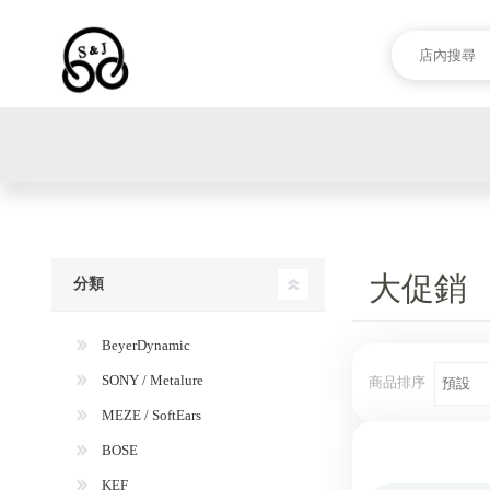
大促銷
分類
BeyerDynamic
SONY / Metalure
商品排序
MEZE / SoftEars
BOSE
KEF