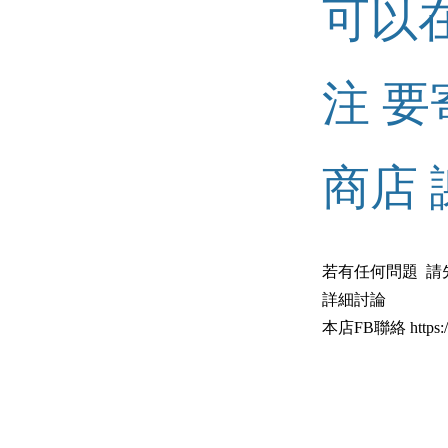
可以
注 
商店 
若有任何問題 請
詳細討論
本店FB聯絡 https://