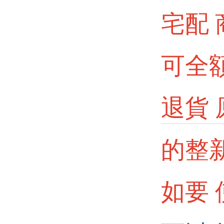
宅配
可全
退貨 
的整
如要