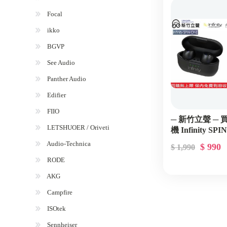
Focal
ikko
BGVP
See Audio
Panther Audio
Edifier
FIIO
─ 新竹立聲 ─
LETSHUOER / Oriveti
機 Infinity SP
Infinity Club
Audio-Technica
$ 990
$ 1,990
RODE
AKG
Campfire
ISOtek
Sennheiser