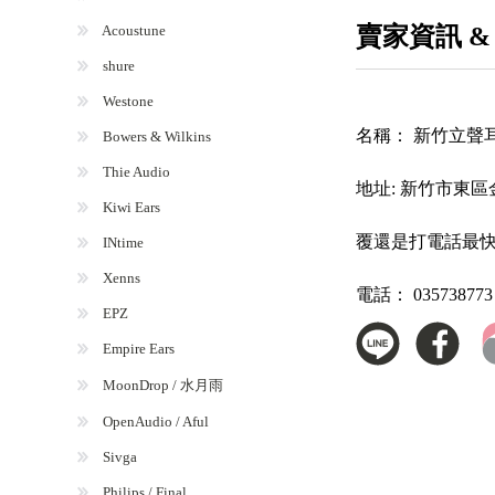
Acoustune
賣家資訊 &
shure
Westone
名稱：
新竹立聲耳
Bowers & Wilkins
Thie Audio
地址:
新竹市東區
Kiwi Ears
覆還是打電話最
INtime
Xenns
電話：
035738773
EPZ
Empire Ears
MoonDrop / 水月雨
OpenAudio / Aful
Sivga
Philips / Final