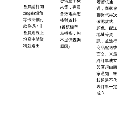
您留意手機
若審核通
會員請打開
來電，專員
過，商家會
zingala銀角
會致電與您
聯繫您再次
零卡掃描付
核對資料
確認款式、
款條碼 / 非
(審核標準
顏色、配送
會員則線上
為機密，恕
地址等資
填寫申請資
不提供查詢
訊，並進行
料並送出
原因)
商品配送或
面交。※最
終訂單成立
與否須由商
家通知，審
核通過不代
表訂單一定
成立