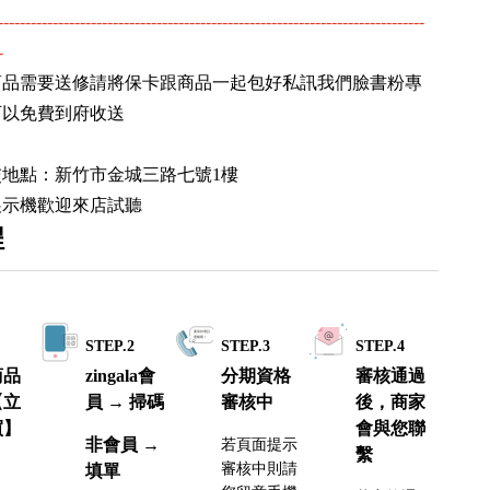
------------------------------------------------------------------------------
-
商品需要送修請將保卡跟商品一起包好私訊我們臉書粉專
可以免費到府收送
交地點：新竹市金城三路七號1樓
展示機歡迎來店試聽
程
1
STEP.2
STEP.3
STEP.4
商品
zingala會
分期資格
審核通過
【立
員 → 掃碼
審核中
後，商家
買】
會與您聯
非會員 →
若頁面提示
繫
審核中則請
填單