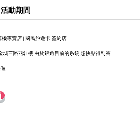
 活動期間
Acoustune
shure
Westone
機專賣店 | 國民旅遊卡 簽約店
Bowers & Wilkins
金城三路7號1樓 由於銀角目前的系統 想快點得到答
Thie Audio
快喔
Kiwi Ears
INtime
Xenns
EPZ
Empire Ears
MoonDrop / 水月雨