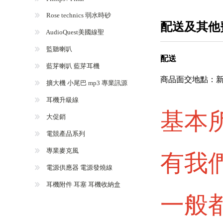
Rose technics 弱水時砂
配送及其他
AudioQuest美國線聖
監聽喇叭
配送
藍芽喇叭 藍芽耳機
商品面交地點：新
擴大機 小尾巴 mp3 專業訊源
耳機升級線
基本
大促銷
電競產品系列
專業麥克風
有我
電源供應器 電源發燒線
耳機附件 耳塞 耳機收納盒
一般