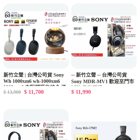
新竹立聲 | 台灣公司貨 Sony
─ 新竹立聲 ─ 台灣公司貨
Wh 1000xm6 wh-1000xm6
Sony MDR-MV1 歡迎至門市
1000 xm6 內附輕巧收納盒 送
試聽 監聽耳機 Sony MDR
$ 11,700
$ 11,990
$ 13,900
耳機架
MV1