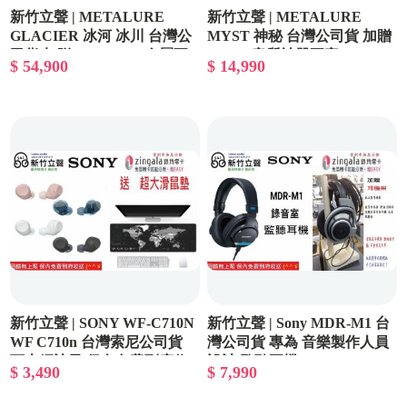
新竹立聲 | METALURE
新竹立聲 | METALURE
GLACIER 冰河 冰川 台灣公
MYST 神秘 台灣公司貨 加贈
司貨 加贈 Pentaconn 金屬耳
Spinfit 音質神器耳塞
$ 54,900
$ 14,990
塞
新竹立聲 | SONY WF-C710N
新竹立聲 | Sony MDR-M1 台
WF C710n 台灣索尼公司貨
灣公司貨 專為 音樂製作人員
可上網註冊 保內免費到府收
設計 監聽耳機 MDR M1
$ 3,490
$ 7,990
送