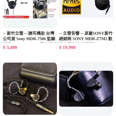
─ 新竹立聲 ─ 贈耳機架 台灣
─ 立聲音響 ─ 原廠SONY新竹
公司貨 Sony MDR-7506 監聽
經銷商 SONY MDR-Z7M2 歡
耳機 Sony mdr 7506 門市可試
迎來門市試 送耳機架
$ 3,490
$ 19,900
聽