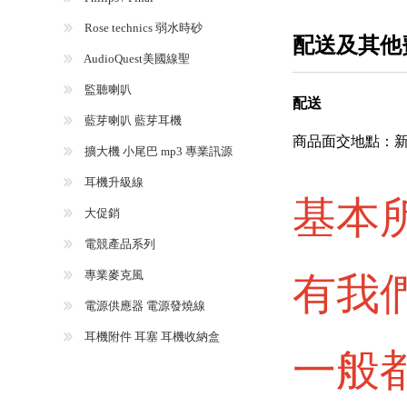
Rose technics 弱水時砂
配送及其他
AudioQuest美國線聖
監聽喇叭
配送
藍芽喇叭 藍芽耳機
商品面交地點：新
擴大機 小尾巴 mp3 專業訊源
耳機升級線
基本
大促銷
電競產品系列
專業麥克風
有我
電源供應器 電源發燒線
耳機附件 耳塞 耳機收納盒
一般