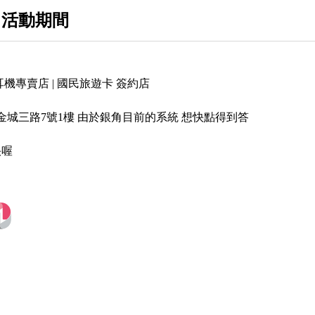
 活動期間
Acoustune
shure
Westone
機專賣店 | 國民旅遊卡 簽約店
Bowers & Wilkins
金城三路7號1樓 由於銀角目前的系統 想快點得到答
Thie Audio
快喔
Kiwi Ears
INtime
Xenns
EPZ
Empire Ears
MoonDrop / 水月雨