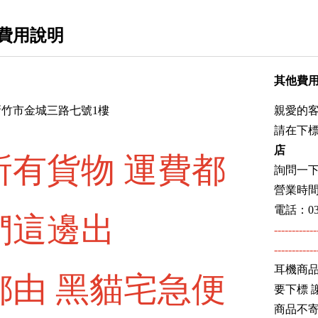
OpenAudio / Aful
Sivga
費用說明
Philips / Final
其他費
Rose technics 弱水時砂
竹市金城三路七號1樓
親愛的
AudioQuest美國線聖
請在下
監聽喇叭
店
所有貨物 運費都
藍芽喇叭 藍芽耳機
詢問一
營業時間
擴大機 小尾巴 mp3 專業訊源
電話：03-
們這邊出
耳機升級線
------------
------------
大促銷
耳機商品
都由 黑貓宅急便
電競產品系列
要下標 
商品不
專業麥克風