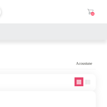
(0)
登入
Acoustune