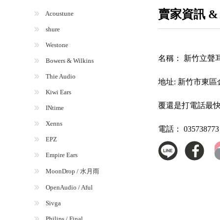
賣家資訊 &
Acoustune
shure
Westone
名稱：
新竹立聲耳
Bowers & Wilkins
Thie Audio
地址:
新竹市東區
Kiwi Ears
覆還是打電話最
INtime
Xenns
電話：
035738773
EPZ
Empire Ears
MoonDrop / 水月雨
OpenAudio / Aful
Sivga
Philips / Final