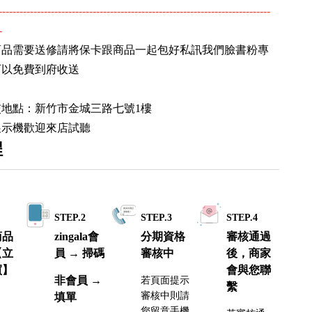
------------------------------------------------------------------------------
-
商品需要送修請將保卡跟商品一起包好私訊我們臉書粉專
可以免費到府收送
交地點：新竹市金城三路七號1樓
展示機歡迎來店試聽
程
1
STEP.2
STEP.3
STEP.4
商品
zingala會
分期資格
審核通過
【立
員 → 掃碼
審核中
後，商家
買】
會與您聯
非會員 →
若頁面提示
繫
審核中則請
填單
您留意手機