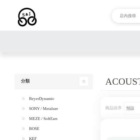
ACOUS
分類
BeyerDynamic
商品排序
SONY / Metalure
MEZE / SoftEars
BOSE
KEF