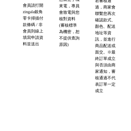
若審核通
會員請打開
來電，專員
過，商家會
zingala銀角
會致電與您
聯繫您再次
零卡掃描付
核對資料
確認款式、
款條碼 / 非
(審核標準
顏色、配送
會員則線上
為機密，恕
地址等資
填寫申請資
不提供查詢
訊，並進行
料並送出
原因)
商品配送或
面交。※最
終訂單成立
與否須由商
家通知，審
核通過不代
表訂單一定
成立