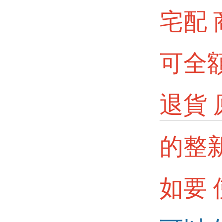
宅配
可全
退貨 
的整
如要