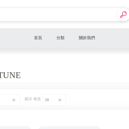
首頁
分類
關於我們
BeyerDynamic
SONY / Metalure
TUNE
MEZE / SoftEars
BOSE
顯示
每頁
KEF
Focal
ikko