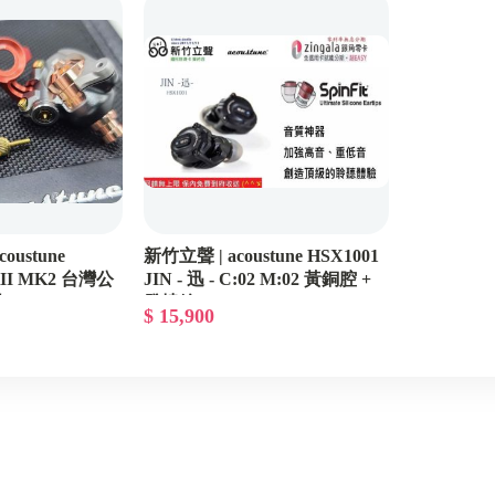
BGVP
See Audio
Panther Audio
Edifier
FIIO
LETSHUOER / Oriveti
oustune
新竹立聲 | acoustune HSX1001
Audio-Technica
KII MK2 台灣公
JIN - 迅 - C:02 M:02 黃銅腔 +
聽
發燒線
$ 15,900
RODE
AKG
Campfire
ISOtek
Sennheiser