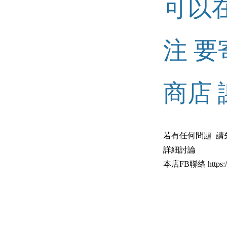
可以
注 
商店 
若有任何問題 請
詳細討論
本店FB聯絡 https://