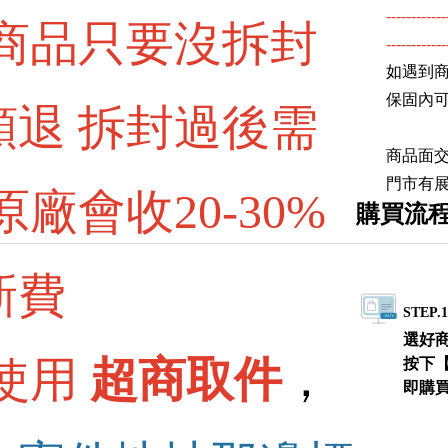
------------
 商品只要沒拆封
電源供應器 電源發燒線
------------
耳機附件 耳塞 耳機收納盒
如遇到
保固內
額退 拆封過後需
商品面
門市有
原廠會收20-30%
購買流
新費
STEP.
選好
 使用
超商取件
，
按下
即購