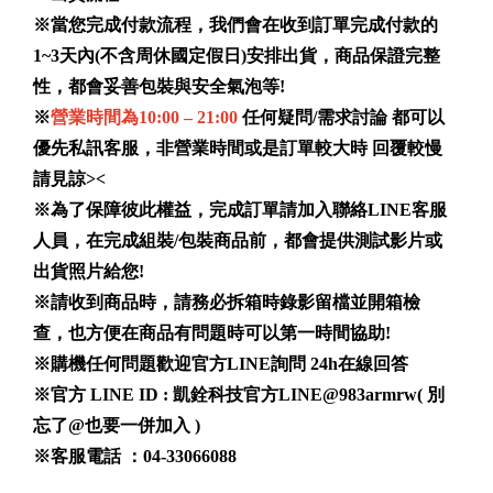
※當您完成付款流程，我們會在收到訂單完成付款的
1~3天內(不含周休國定假日)安排出貨，商品保證完整
性，都會妥善包裝與安全氣泡等!
※
營業時間為10:00 – 21:00
任何疑問/需求討論 都可以
優先私訊客服，非營業時間或是訂單較大時 回覆較慢
請見諒><
※為了保障彼此權益，完成訂單請加入聯絡LINE客服
人員，在完成組裝/包裝商品前，都會提供測試影片或
出貨照片給您!
※請收到商品時，請務必拆箱時錄影留檔並開箱檢
查，也方便在商品有問題時可以第一時間協助!
※購機任何問題歡迎官方LINE詢問 24h在線回答
※官方 LINE ID :
凱銓科技官方LINE@983armrw
( 別
忘了@也要一併加入 )
※客服電話 ：04-33066088