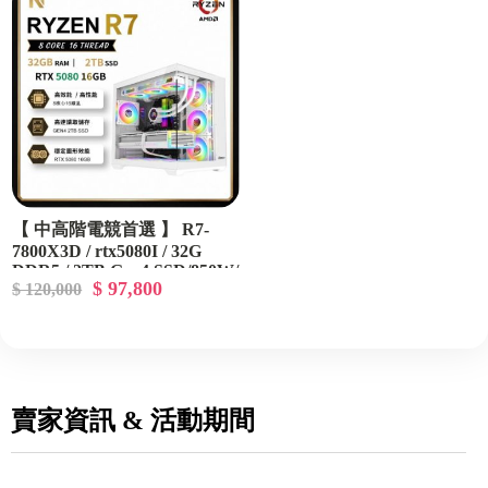
【 中高階電競首選 】 R7-
7800X3D / rtx5080I / 32G
DDR5 / 2TB Gen4 SSD/850W/
$ 97,800
$ 120,000
艾納爾 981 機殼
賣家資訊 & 活動期間