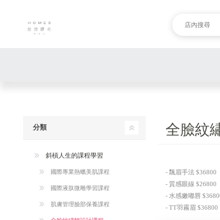
全臉紋
分類
斜槓人生的課程學習
國際專業熱蠟美肌課程
- 飄眉手法 $36800
- 質感眼線 $26800
國際液肽微雕學習課程
- 水感嫩嘟唇 $3680
肌膚管理臉部保養課程
- TT羽霧眉 $36800