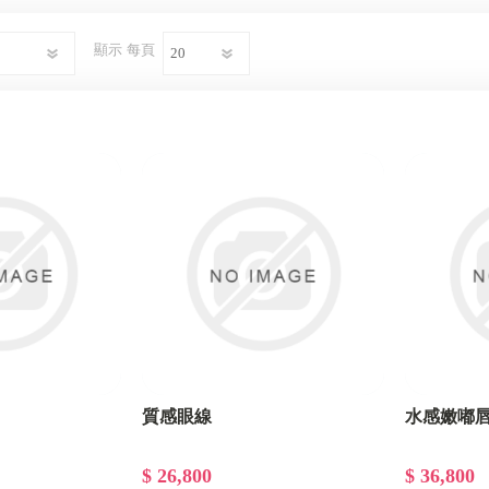
美甲部
顯示
每頁
除色部
質感眼線
水感嫩嘟
$ 26,800
$ 36,800