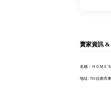
賣家資訊 &
名稱：
ＨＯＭＥ
地址:
701台南市東