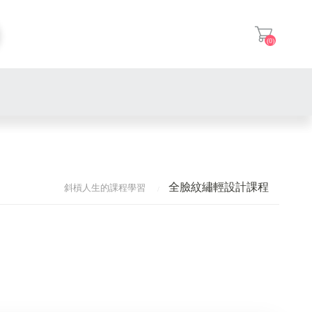
(0)
登入
國際專業熱蠟美肌課程
國際液肽微雕學習課程
全臉紋繡輕設計課程
斜槓人生的課程學習
肌膚管理臉部保養課程
全臉紋繡輕設計課程