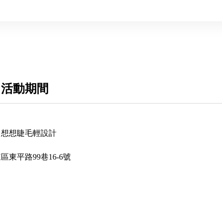
 活動期間
Ｓ想想睫毛輕設計
區東平路99巷16-6號