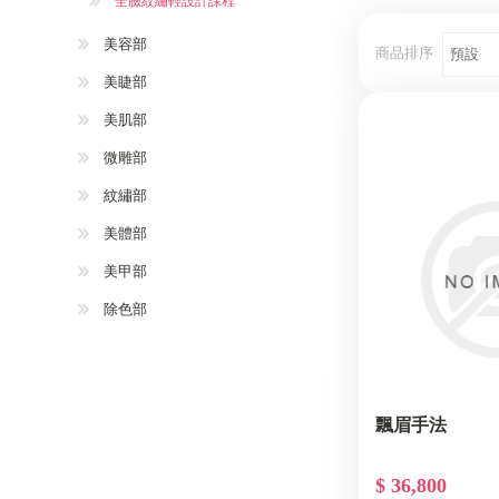
全臉紋繡輕設計課程
美容部
商品排序
美睫部
美肌部
微雕部
紋繡部
美體部
美甲部
除色部
飄眉手法
$ 36,800