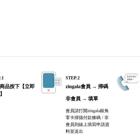
.1
STEP.2
商品按下【立即
zingala會員 → 掃碼
】
非會員 → 填單
會員請打開zingala銀角
零卡掃描付款條碼 / 非
會員則線上填寫申請資
料並送出