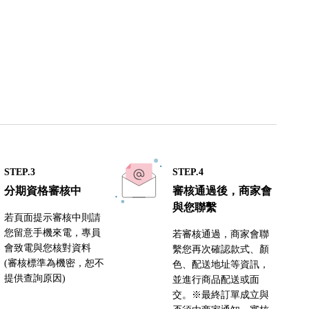
STEP.3
STEP.4
分期資格審核中
審核通過後，商家會
與您聯繫
若頁面提示審核中則請
您留意手機來電，專員
若審核通過，商家會聯
會致電與您核對資料
繫您再次確認款式、顏
(審核標準為機密，恕不
色、配送地址等資訊，
提供查詢原因)
並進行商品配送或面
交。※最終訂單成立與