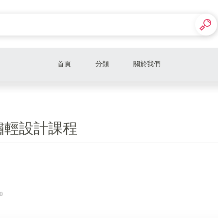
首頁
分類
關於我們
斜槓人生的課程學習
美容部
繡輕設計課程
美睫部
美肌部
微雕部
0
紋繡部
美體部