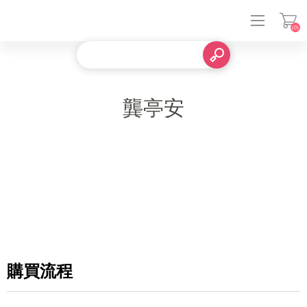
(0)
登入
龔亭安
購買流程