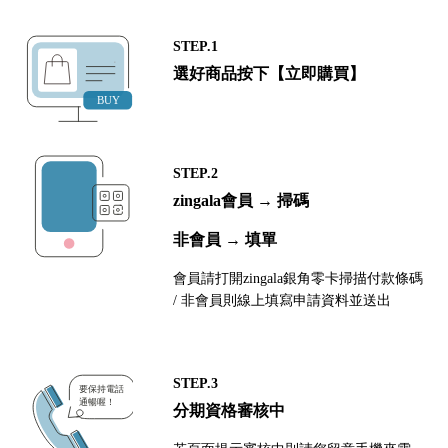
STEP.1
選好商品按下【立即購買】
STEP.2
zingala會員 → 掃碼
非會員 → 填單
會員請打開zingala銀角零卡掃描付款條碼
/ 非會員則線上填寫申請資料並送出
STEP.3
分期資格審核中