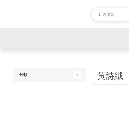
黃詩絨
分類