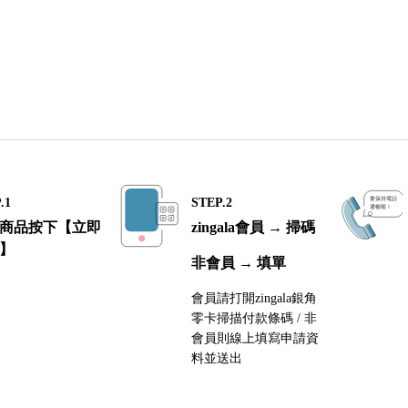
.1
STEP.2
商品按下【立即
zingala會員 → 掃碼
】
非會員 → 填單
會員請打開zingala銀角
零卡掃描付款條碼 / 非
會員則線上填寫申請資
料並送出