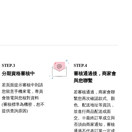
STEP.3
STEP.4
分期資格審核中
審核通過後，商家會
與您聯繫
若頁面提示審核中則請
您留意手機來電，專員
若審核通過，商家會聯
會致電與您核對資料
繫您再次確認款式、顏
(審核標準為機密，恕不
色、配送地址等資訊，
提供查詢原因)
並進行商品配送或面
交。※最終訂單成立與
否須由商家通知，審核
通過不代表訂單一定成