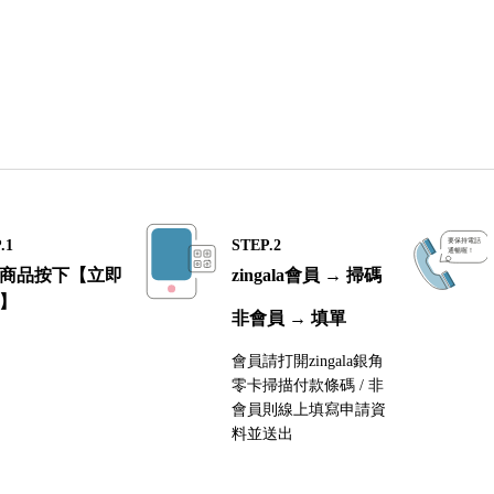
.1
STEP.2
商品按下【立即
zingala會員 → 掃碼
】
非會員 → 填單
會員請打開zingala銀角
零卡掃描付款條碼 / 非
會員則線上填寫申請資
料並送出