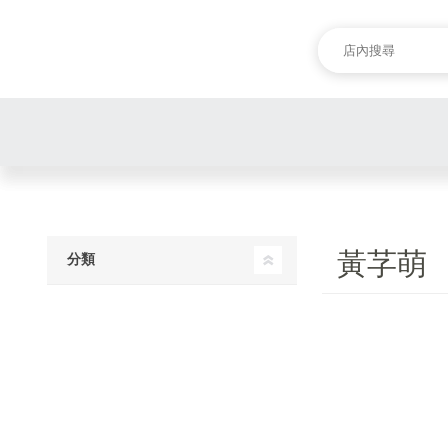
黃芓萌
分類