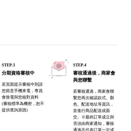
STEP.3
STEP.4
分期資格審核中
審核通過後，商家會
與您聯繫
若頁面提示審核中則請
您留意手機來電，專員
若審核通過，商家會聯
會致電與您核對資料
繫您再次確認款式、顏
(審核標準為機密，恕不
色、配送地址等資訊，
提供查詢原因)
並進行商品配送或面
交。※最終訂單成立與
否須由商家通知，審核
通過不代表訂單一定成