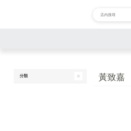
黃致嘉
分類