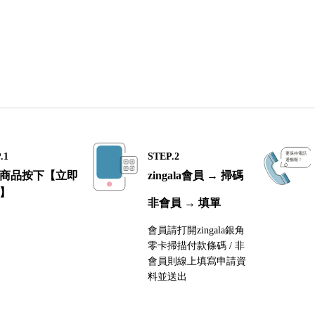
.1
STEP.2
商品按下【立即
zingala會員 → 掃碼
】
非會員 → 填單
會員請打開zingala銀角
零卡掃描付款條碼 / 非
會員則線上填寫申請資
料並送出