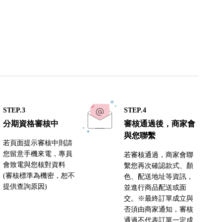
STEP.3
STEP.4
分期資格審核中
審核通過後，商家會
與您聯繫
若頁面提示審核中則請
您留意手機來電，專員
若審核通過，商家會聯
會致電與您核對資料
繫您再次確認款式、顏
(審核標準為機密，恕不
色、配送地址等資訊，
提供查詢原因)
並進行商品配送或面
交。※最終訂單成立與
否須由商家通知，審核
通過不代表訂單一定成