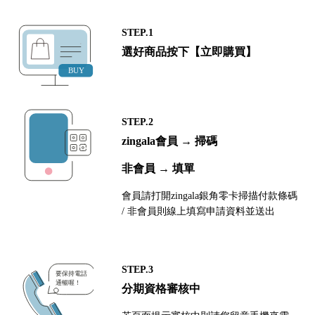
STEP.1
選好商品按下【立即購買】
STEP.2
zingala會員 → 掃碼
非會員 → 填單
會員請打開zingala銀角零卡掃描付款條碼
/ 非會員則線上填寫申請資料並送出
STEP.3
分期資格審核中