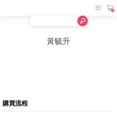
(0)
登入
黃毓升
購買流程