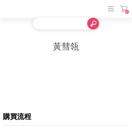
(0)
登入
黃彗瓴
購買流程