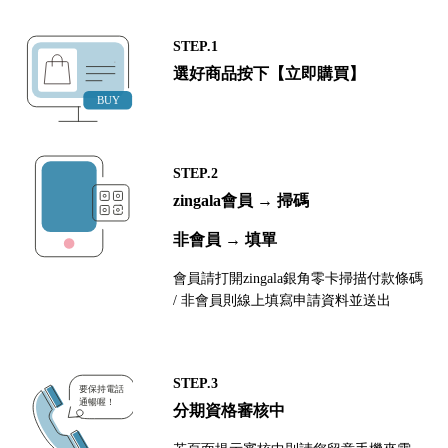
STEP.1
選好商品按下【立即購買】
STEP.2
zingala會員 → 掃碼
非會員 → 填單
會員請打開zingala銀角零卡掃描付款條碼
/ 非會員則線上填寫申請資料並送出
STEP.3
分期資格審核中