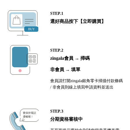
STEP.1
選好商品按下【立即購買】
STEP.2
zingala會員 → 掃碼
非會員 → 填單
會員請打開zingala銀角零卡掃描付款條碼
/ 非會員則線上填寫申請資料並送出
STEP.3
分期資格審核中