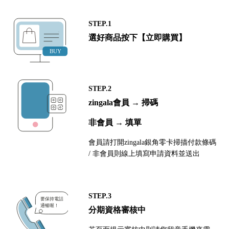
STEP.1
選好商品按下【立即購買】
STEP.2
zingala會員 → 掃碼
非會員 → 填單
會員請打開zingala銀角零卡掃描付款條碼
/ 非會員則線上填寫申請資料並送出
STEP.3
分期資格審核中