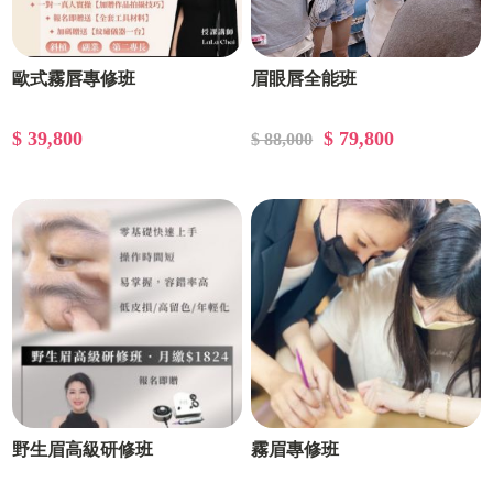
歐式霧唇專修班
眉眼唇全能班
$ 39,800
$ 79,800
$ 88,000
野生眉高級研修班
霧眉專修班