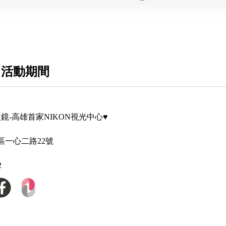
 活動期間
鏡-高雄首家NIKON視光中心♥
區一心二路22號
2