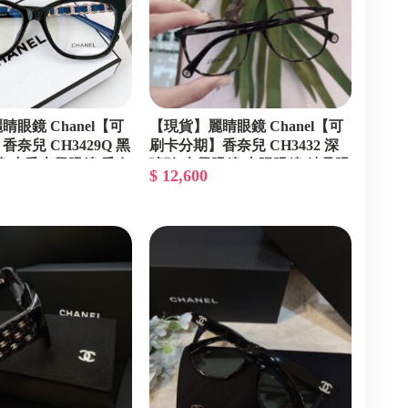
眼鏡 Chanel【可
【現貨】麗睛眼鏡 Chanel【可
奈兒 CH3429Q 黑
刷卡分期】香奈兒 CH3432 深
鏡 小香光學眼鏡 香奈
琥珀 光學眼鏡 太陽眼鏡 精品眼
$ 12,600
香奈兒眼鏡
鏡 明星同款 小香眼鏡