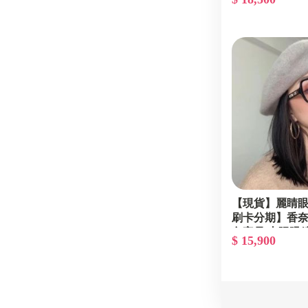
大牌墨鏡 無邊
【現貨】麗睛眼鏡
刷卡分期】香奈兒 
色字母 太陽眼鏡
$ 15,900
歐陽娜娜同款/