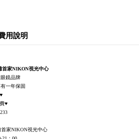
費用說明
雄首家NIKON視光中心
業眼鏡品牌
享有一年保固
♥
費♥
2233
首家NIKON視光中心
21：00