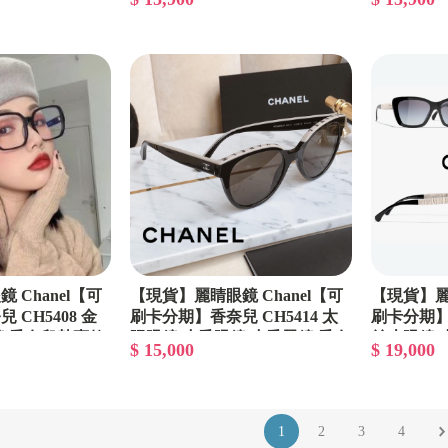
眼鏡
歐陽娜娜同款 小香眼鏡
兒熱賣款 
陽眼鏡
 Chanel【可
【現貨】麗睛眼鏡 Chanel【可
【現貨】麗睛
CH5408 金
刷卡分期】香奈兒 CH5414 太
刷卡分期】香
/香奈兒熱賣款/
陽眼鏡 小香眼鏡 小香墨鏡 香奈
羊皮眼鏡 
$ 15,000
$ 19,000
小香太陽眼鏡
兒經典款 香奈兒熱賣款
眼鏡 香奈
1
2
3
4