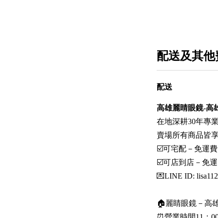
配送及其他
配送
高雄麗睛眼鏡-高
在地深耕30年專
賣場所有商品皆
☑️可宅配－免運費
☑️可店到店－免運
💌LINE ID: lisa11
🏠麗睛眼鏡－高雄
⏰營業時間11：00-