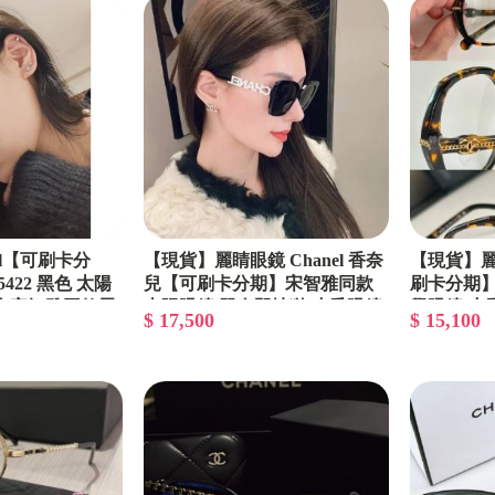
el【可刷卡分
【現貨】麗睛眼鏡 Chanel 香奈
【現貨】麗睛
422 黑色 太陽
兒【可刷卡分期】宋智雅同款
刷卡分期】C
獄 宋智雅同款墨
太陽眼鏡/單身即地獄/小香眼鏡/
學眼鏡 小
$ 17,500
$ 15,100
鏡 熱賣款
香奈兒眼鏡/CH5422
眼鏡 香奈