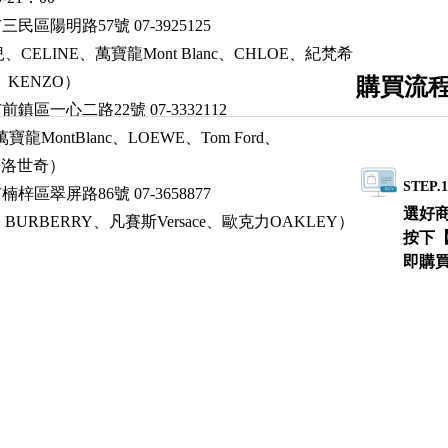
民區陽明路57號 07-3925125
、CELINE、萬寶龍Mont Blanc、CHLOE、紀梵希
W、KENZO）
購買流
鎮區一心二路22號 07-3332112
寶龍MontBlanc、LOEWE、Tom Ford、
施華洛世奇）
STEP.
梓區翠屏路86號 07-3658877
選好
BURBERRY、凡賽斯Versace、歐克力OAKLEY）
按下
即購