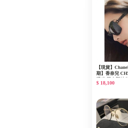
【現貨】Chan
期】香奈兒 CH5
眼鏡 單身即地
$ 18,100
鏡 偏光太陽眼