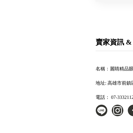
賣家資訊 &
名稱：
麗睛精品眼
地址:
高雄市前鎮
電話：
07-333211