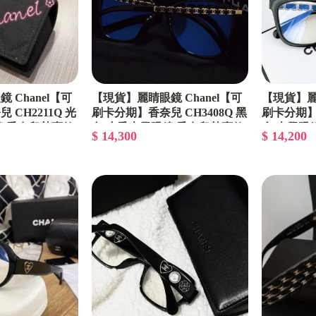
 Chanel【可
【現貨】麗睛眼鏡 Chanel【可
【現貨】麗睛
CH2211Q 光
刷卡分期】香奈兒 CH3408Q 黑
刷卡分期】香
鏡 香奈兒熱賣款
色 小香光學眼鏡 香奈兒熱賣款
金 光學眼
$ 14,300
$ 14,200
鏡
香奈兒小羊皮穿鏈眼鏡
兒熱賣款 