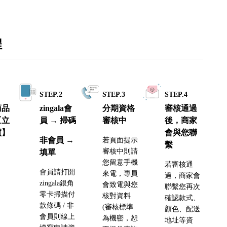
程
1
STEP.2
STEP.3
STEP.4
商品
zingala會
分期資格
審核通過
【立
員 → 掃碼
審核中
後，商家
買】
會與您聯
非會員 →
若頁面提示
繫
審核中則請
填單
您留意手機
若審核通
會員請打開
來電，專員
過，商家會
zingala銀角
會致電與您
聯繫您再次
零卡掃描付
核對資料
確認款式、
款條碼 / 非
(審核標準
顏色、配送
會員則線上
為機密，恕
地址等資