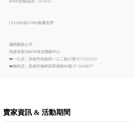
BSMI合格認證：D73515
CELINE由LVMH集團直營
麗睛眼鏡公司
高雄首家NIKON視光體驗中心
❤️一心店：高雄市前鎮區一心二路22號 07-3332112
❤️楠梓店：高雄市楠梓區翠屏路86號 07-3658877
賣家資訊 & 活動期間