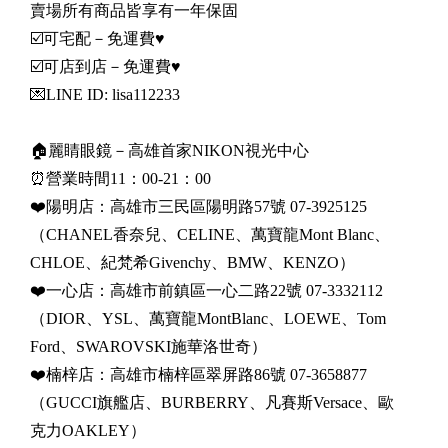
賣場所有商品皆享有一年保固
☑️可宅配－免運費♥
☑️可店到店－免運費♥
💌LINE ID: lisa112233
🏠麗睛眼鏡－高雄首家NIKON視光中心
⏰營業時間11：00-21：00
❤️陽明店：高雄市三民區陽明路57號 07-3925125
（CHANEL香奈兒、CELINE、萬寶龍Mont Blanc、
CHLOE、紀梵希Givenchy、BMW、KENZO）
❤️一心店：高雄市前鎮區一心二路22號 07-3332112
（DIOR、YSL、萬寶龍MontBlanc、LOEWE、Tom
Ford、SWAROVSKI施華洛世奇）
❤️楠梓店：高雄市楠梓區翠屏路86號 07-3658877
（GUCCI旗艦店、BURBERRY、凡賽斯Versace、歐
克力OAKLEY）