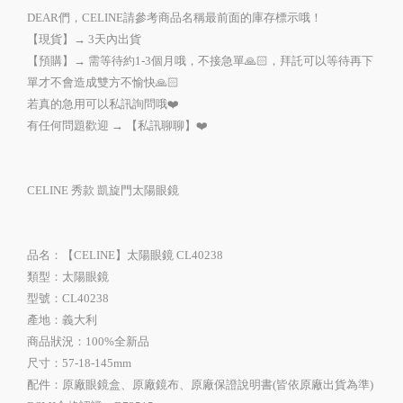
DEAR們，CELINE請參考商品名稱最前面的庫存標示哦！
【現貨】→ 3天內出貨
【預購】→ 需等待約1-3個月哦，不接急單🙏🏻，拜託可以等待再下
單才不會造成雙方不愉快🙏🏻
若真的急用可以私訊詢問哦❤️
有任何問題歡迎 → 【私訊聊聊】❤️
CELINE 秀款 凱旋門太陽眼鏡
品名：【CELINE】太陽眼鏡 CL40238
類型：太陽眼鏡
型號：CL40238
產地：義大利
商品狀況：100%全新品
尺寸：57-18-145mm
配件：原廠眼鏡盒、原廠鏡布、原廠保證說明書(皆依原廠出貨為準)