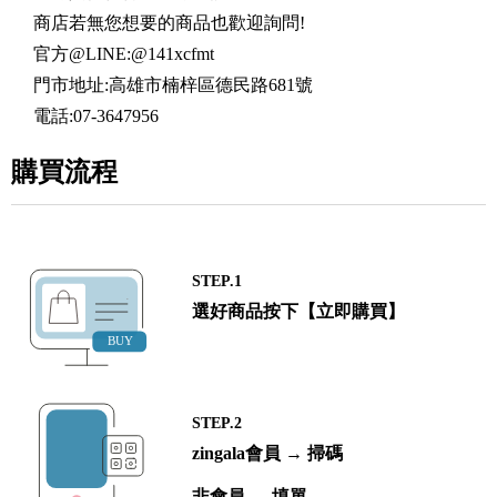
商店若無您想要的商品也歡迎詢問!
官方@LINE:@141xcfmt
門市地址:高雄市楠梓區德民路681號
電話:07-3647956
購買流程
STEP.1
選好商品按下【立即購買】
STEP.2
zingala會員 → 掃碼
非會員 → 填單