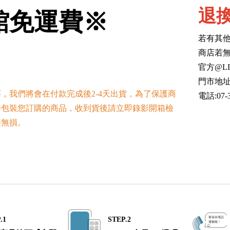
退換
館免運費※
若有其他
商店若無
官方@LIN
門市地址
，我們將會在付款完成後2-4天出貨，為了保護商
電話:07-3
善包裝您訂購的商品，收到貨後請立即錄影開箱檢
整無損。
.1
STEP.2