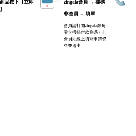
商品按下【立即
zingala會員 → 掃碼
】
非會員 → 填單
會員請打開zingala銀角
零卡掃描付款條碼 / 非
會員則線上填寫申請資
料並送出