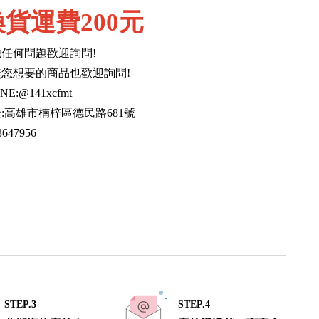
貨運費200元
任何問題歡迎詢問!
您想要的商品也歡迎詢問!
E:@141xcfmt
:高雄市楠梓區德民路681號
647956
STEP.3
STEP.4