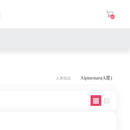
(0)
登入
SHOEI
ARAI
Alpinestars(A星)
Alpinestars(A星)
人身部品
SHARK
SPIDI
NHK
KYT