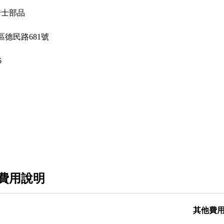
騎士部品
德民路681號
6
費用說明
其他費