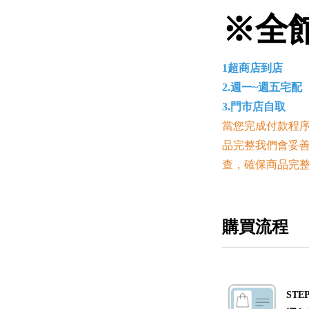
※全
1超商店到店
2.週一~週五宅配
3.門市店自取
當您完成付款程序
品完整我們會妥
查，確保商品完
購買流程
STEP