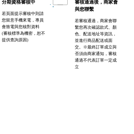
分期資格審核中
審核通過後，商家會
與您聯繫
若頁面提示審核中則請
您留意手機來電，專員
若審核通過，商家會聯
會致電與您核對資料
繫您再次確認款式、顏
(審核標準為機密，恕不
色、配送地址等資訊，
提供查詢原因)
並進行商品配送或面
交。※最終訂單成立與
否須由商家通知，審核
通過不代表訂單一定成
立