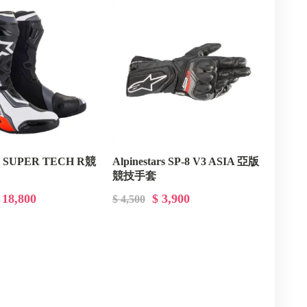
ars SUPER TECH R競
Alpinestars SP-8 V3 ASIA 亞版
競技手套
 18,800
$ 3,900
$ 4,500