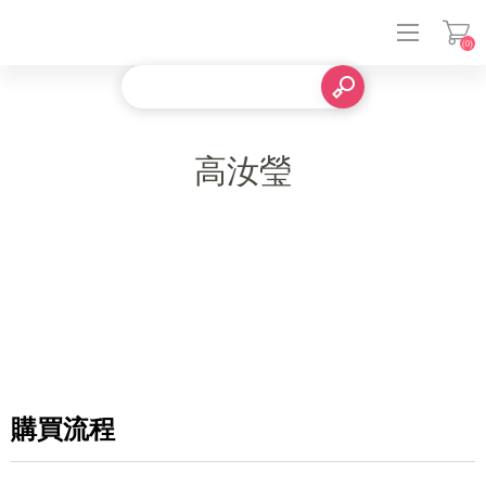
(0)
登入
高汝瑩
購買流程