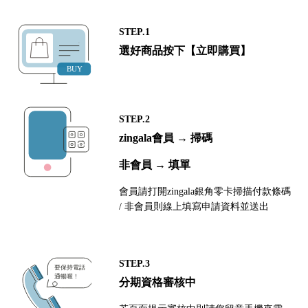
STEP.1
選好商品按下【立即購買】
STEP.2
zingala會員 → 掃碼
非會員 → 填單
會員請打開zingala銀角零卡掃描付款條碼
/ 非會員則線上填寫申請資料並送出
STEP.3
分期資格審核中