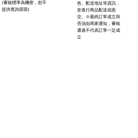
(審核標準為機密，恕不
色、配送地址等資訊，
提供查詢原因)
並進行商品配送或面
交。※最終訂單成立與
否須由商家通知，審核
通過不代表訂單一定成
立