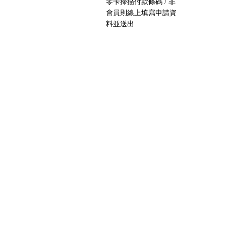
零卡掃描付款條碼 / 非
會員則線上填寫申請資
料並送出