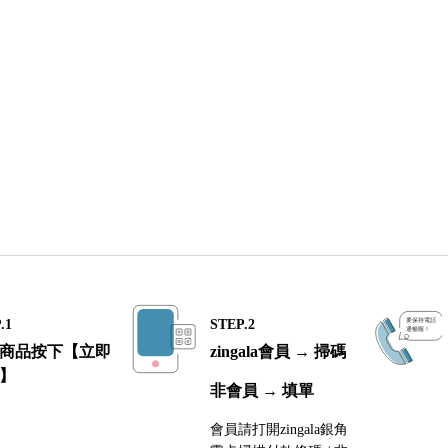
.1
STEP.2
商品按下【立即
zingala會員 → 掃碼
】
非會員 → 填單
會員請打開zingala銀角