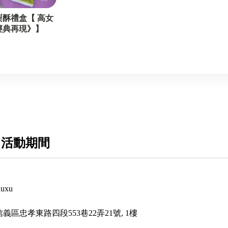
梨酥禮盒【 高女
經典再現》】
 活動期間
uxu
信義區忠孝東路四段553巷22弄21號, 1樓