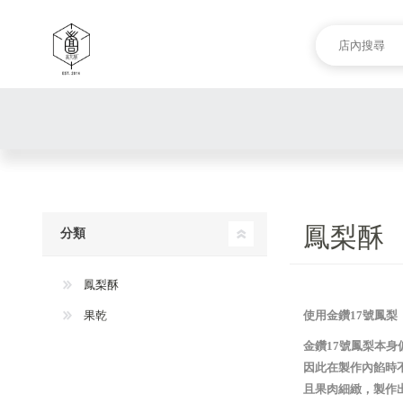
鳳梨酥
分類
鳳梨酥
果乾
使用金鑽17號鳳梨
金鑽17號鳳梨本身
因此在製作內餡時
且果肉細緻，製作