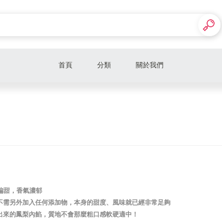
首頁
分類
關於我們
鳳梨酥
果乾
偏甜，香氣濃郁
不需另外加入任何添加物，本身的甜度、風味就已經非常足夠
出來的鳳梨內餡，質地不會那麼粗口感軟硬適中！