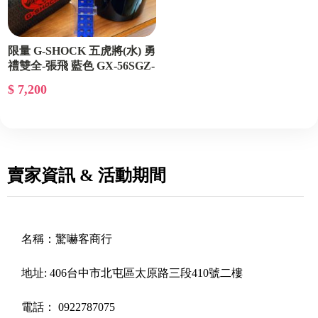
限量 G-SHOCK 五虎將(水) 勇
禮雙全-張飛 藍色 GX-56SGZ-
2
$ 7,200
賣家資訊 & 活動期間
名稱：
驚嚇客商行
地址:
406台中市北屯區太原路三段410號二樓
電話：
0922787075