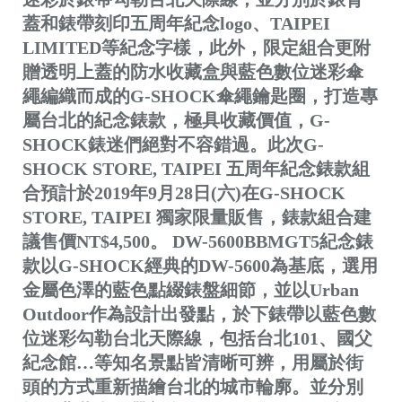
蓋和錶帶刻印五周年紀念logo、TAIPEI
LIMITED等紀念字樣，此外，限定組合更附
贈透明上蓋的防水收藏盒與藍色數位迷彩傘
繩編織而成的G-SHOCK傘繩鑰匙圈，打造專
屬台北的紀念錶款，極具收藏價值，G-
SHOCK錶迷們絕對不容錯過。此次G-
SHOCK STORE, TAIPEI 五周年紀念錶款組
合預計於2019年9月28日(六)在G-SHOCK
STORE, TAIPEI 獨家限量販售，錶款組合建
議售價NT$4,500。 DW-5600BBMGT5紀念錶
款以G-SHOCK經典的DW-5600為基底，選用
金屬色澤的藍色點綴錶盤細節，並以Urban
Outdoor作為設計出發點，於下錶帶以藍色數
位迷彩勾勒台北天際線，包括台北101、國父
紀念館…等知名景點皆清晰可辨，用屬於街
頭的方式重新描繪台北的城市輪廓。並分別