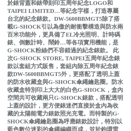
於錶背蓋和錶帶刻印五周年紀念LOGO和
TAIPEI LIMITED…等紀念字樣，打造專屬
台北的紀念錶款。DW-5600BBMGT5除了搭
載G-SHOCK引以為傲的耐衝擊構造與防水兩
百米功能外，更具備了EL冷光照明、計時碼
錶、倒數計時、鬧鈴…等各項實用機能，是
G-SHOCK粉絲們不容錯過的紀念錶款。 此
次G-SHOCK STORE, TAIPEI五周年紀念錶
款以套組方式販售，套組內除五周年紀念錶
款DW-5600BBMGT5外，更搭配了透明上蓋
的防水收藏盒與G-SHOCK傘繩鑰匙圈。防水
收藏盒特別印上大大的白色G-SHOCK，盒內
空間共可收藏兩只G-SHOCK錶款，搭配透明
上蓋的設計，更方便錶迷們直接於盒內為收
藏的太陽能電力錶款照光充電。而特製的G-
SHOCK傘繩鑰匙圈為呼應錶款設計，特別以
藍色數位迷彩的傘繩編織而成，並於鉤環雷