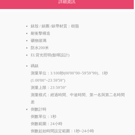
詳細資訊
錶殼 / 錶圈 /錶帶材質：樹脂
耐衝擊構造
礦物玻璃
防水200米
EL背光照明(餘暉設計)
碼錶
測量單位：1/100秒(00'00"00~59'59"99)、1秒
(1:00'00"~23:59'59")
測量上限：23:59'59"
測量模式：經過時間、中途時間、第一名與第二名時間
差
倒數計時
倒數單位：1秒
倒數範圍：24小時
倒數起始時間設定範圍：1秒~24小時