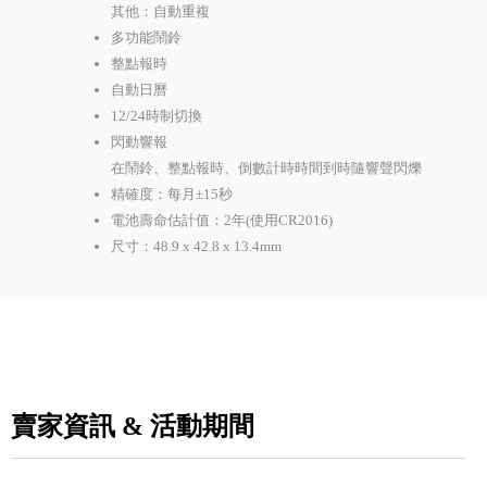
其他：自動重複
多功能鬧鈴
整點報時
自動日曆
12/24時制切換
閃動響報
在鬧鈴、整點報時、倒數計時時間到時隨響聲閃爍
精確度：每月±15秒
電池壽命估計值：2年(使用CR2016)
尺寸：48.9 x 42.8 x 13.4mm
賣家資訊 & 活動期間