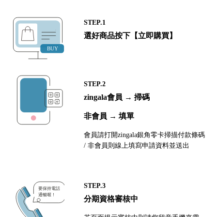
STEP.1
選好商品按下【立即購買】
STEP.2
zingala會員 → 掃碼
非會員 → 填單
會員請打開zingala銀角零卡掃描付款條碼
/ 非會員則線上填寫申請資料並送出
STEP.3
分期資格審核中