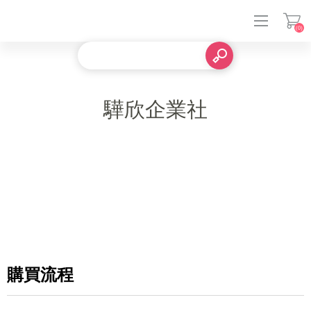
(0)
登入
驊欣企業社
購買流程