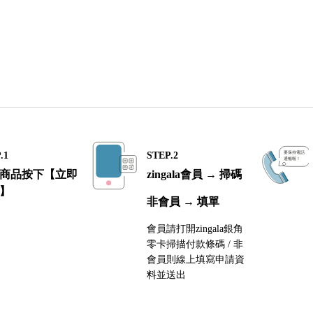
.1
STEP.2
商品按下【立即
zingala會員 → 掃碼
】
非會員 → 填單
會員請打開zingala銀角
零卡掃描付款條碼 / 非
會員則線上填寫申請資
料並送出