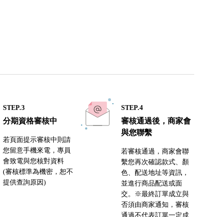
STEP.3
STEP.4
分期資格審核中
審核通過後，商家會
與您聯繫
若頁面提示審核中則請
您留意手機來電，專員
若審核通過，商家會聯
會致電與您核對資料
繫您再次確認款式、顏
(審核標準為機密，恕不
色、配送地址等資訊，
提供查詢原因)
並進行商品配送或面
交。※最終訂單成立與
否須由商家通知，審核
通過不代表訂單一定成