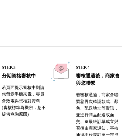
STEP.3
STEP.4
分期資格審核中
審核通過後，商家會
與您聯繫
若頁面提示審核中則請
您留意手機來電，專員
若審核通過，商家會聯
會致電與您核對資料
繫您再次確認款式、顏
(審核標準為機密，恕不
色、配送地址等資訊，
提供查詢原因)
並進行商品配送或面
交。※最終訂單成立與
否須由商家通知，審核
通過不代表訂單一定成