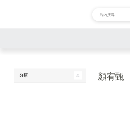
顏宥甄
分類