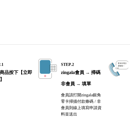
.1
STEP.2
商品按下【立即
zingala會員 → 掃碼
】
非會員 → 填單
會員請打開zingala銀角
零卡掃描付款條碼 / 非
會員則線上填寫申請資
料並送出