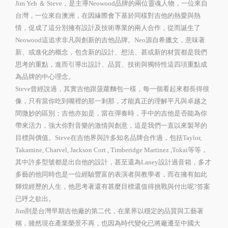
Jim Yeh ＆ Steve，是主導Neowood品牌的兩位靈魂人物，一位來自
台灣，一位來自澳洲，在因緣際會下基於同樣對吉他的熱愛與熱
情，促成了這分別擁有設計及技術專業的兩人合作，從而誕生了
Neowood這追求非凡與創新的吉他品牌。Neo源自希臘文，意味著
新、或進化的概念，包含新的設計、想法、甚或新的材質都是我們
思考的重點，進而引導出設計、品質、技術與獨特性這四項重點成
為品牌的中心理念。
Steve曾經說過，其實吉他跟菠蘿麵包一樣，每一個看起來都長得很
像，只有當你吃到嘴裡的那一剎那，才能真正的理解平凡與卓越之
間微妙的區別；吉他亦如是，當在彈奏時，手中的吉他是否能為你
帶來活力，強大你對音樂的激情與創意，這是我們一直以來製琴的
目標與價值。Steve在吉他界與許多知名品牌合作過，包括Taylor,
Takamine, Charvel, Jackson Cort , Timberidge Martinez ,Tokai等等，
其中許多型號都是出自他的設計，甚至還為Laney設計過音箱，多才
多藝的他同時也是一位經驗豐富的表演者與教學者，而在擁有如此
輝煌經歷的人生，他思考著還有甚麼目標還值得挑戰與付出呢?答案
已呼之欲出。
Jim則是台灣早期吉他廠的第二代，在業界以穩定的品質與工藝著
稱，雖然現在產業榮景不再，也因為時代變化已將廠遷至中國大