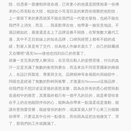
陸，但憑著一股傻勁與使命感，已有妻小的他還是因懷抱著一份傳
承的心而長駐在大陸，他說從小耳濡目染的東西你很難把他割捨，
上一輩留下來的東西就算不能在我們這一代發光發熱，也絕不能在
我們手上消失，而且……我喜歡彈吉他，他帶著一臉笑意地說。不
過話雖如此，最後還是走上了品牌這條不歸路，在幫無數大廠代工
過，其中不乏目前線上的知名品牌，口碑與經營上都有不錯的成
績，對家人算是有了交代，但為他人作嫁衣裳久了，自己的歸屬感
又在哪裡?遇見Steve後他也找到自己的答案了。
就像一支完美的雙人舞演出，在呈現出動人的姿態背後，付出的血
汗一定是充滿了無數的衝突與磨合，而這來自不同背景國家的兩個
人，在設計與製造、專業與文化、品牌精神等各個面向與細節中，
同樣也是經過了無數的對峙與衝擊，才激盪出Neowood這個品牌，
但我們並不想詳述這背後的喜怒哀樂，因為在所有的悉心經營與創
造過程中的痛苦，其實最終都只有一個平凡的目的，就是希望你拿
在手上的吉他能陪伴你的心，能夠為你帶來一點溫柔或是激動，能
讓你更熱愛音樂，能啟發你的創作，或讓某個人靜下心來三分鐘聽
你彈琴，只要這其中任何一點發生，而你因為這把吉他微笑了、哭
了，那我們的工作就圓滿了。