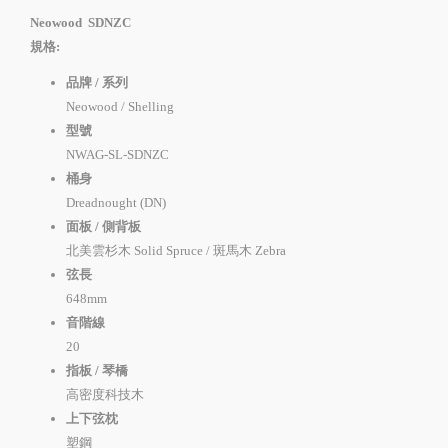
Neowood SDNZC
規格:
品牌 / 系列
Neowood / Shelling
型號
NWAG-SL-SDNZC
桶身
Dreadnought (DN)
面板 / 側背板
北美雲杉木 Solid Spruce / 斑馬木 Zebra
弦長
648mm
音階線
20
指板 / 琴橋
高密度科技木
上下弦枕
塑鋼