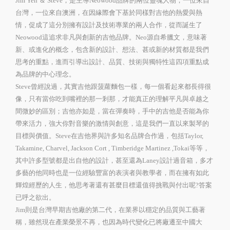
Jim Yeh ＆ Steve，是主導Neowood品牌的兩位靈魂人物，一位來自
台灣，一位來自澳洲，在因緣際會下基於同樣對吉他的熱愛與熱
情，促成了這分別擁有設計及技術專業的兩人合作，從而誕生了
Neowood這追求非凡與創新的吉他品牌。Neo源自希臘文，意味著
新、或進化的概念，包含新的設計、想法、甚或新的材質都是我們
思考的重點，進而引導出設計、品質、技術與獨特性這四項重點成
為品牌的中心理念。
Steve曾經說過，其實吉他跟菠蘿麵包一樣，每一個看起來都長得很
像，只有當你吃到嘴裡的那一剎那，才能真正的理解平凡與卓越之
間微妙的區別；吉他亦如是，當在彈奏時，手中的吉他是否能為你
帶來活力，強大你對音樂的激情與創意，這是我們一直以來製琴的
目標與價值。Steve在吉他界與許多知名品牌合作過，包括Taylor,
Takamine, Charvel, Jackson Cort , Timberidge Martinez ,Tokai等等，
其中許多型號都是出自他的設計，甚至還為Laney設計過音箱，多才
多藝的他同時也是一位經驗豐富的表演者與教學者，而在擁有如此
輝煌經歷的人生，他思考著還有甚麼目標還值得挑戰與付出呢?答案
已呼之欲出。
Jim則是台灣早期吉他廠的第二代，在業界以穩定的品質與工藝著
稱，雖然現在產業榮景不再，也因為時代變化已將廠遷至中國大