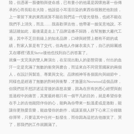
陸，但憑著一股傻勁與使命感，已有妻小的他還是因懷抱著一份傳
承的心而長駐在大陸，他說從小耳濡目染的東西你很難把他割捨，
上一輩留下來的東西就算不能在我們這一代發光發熱，也絕不能在
我們手上消失，而且……我喜歡彈吉他，他帶著一臉笑意地說。不
過話雖如此，最後還是走上了品牌這條不歸路，在幫無數大廠代工
過，其中不乏目前線上的知名品牌，口碑與經營上都有不錯的成
績，對家人算是有了交代，但為他人作嫁衣裳久了，自己的歸屬感
又在哪裡?遇見Steve後他也找到自己的答案了。
就像一支完美的雙人舞演出，在呈現出動人的姿態背後，付出的血
汗一定是充滿了無數的衝突與磨合，而這來自不同背景國家的兩個
人，在設計與製造、專業與文化、品牌精神等各個面向與細節中，
同樣也是經過了無數的對峙與衝擊，才激盪出Neowood這個品牌，
但我們並不想詳述這背後的喜怒哀樂，因為在所有的悉心經營與創
造過程中的痛苦，其實最終都只有一個平凡的目的，就是希望你拿
在手上的吉他能陪伴你的心，能夠為你帶來一點溫柔或是激動，能
讓你更熱愛音樂，能啟發你的創作，或讓某個人靜下心來三分鐘聽
你彈琴，只要這其中任何一點發生，而你因為這把吉他微笑了、哭
了，那我們的工作就圓滿了。