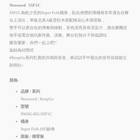
Neowood SSF1C
SSF1C為較少見的Super Folk桶身，貼合身體的薄桶身非常適合在舞
台上演出，單板北美A級雲杉木搭配桃花心木側背板，
雙手可以更自在的彈奏與移動，音色清亮具有渲染力，適合樂團吉
他手或電吉他玩家作曲、演奏。舞台狂熱分子與低調玩
樂音樂家，你們一起上吧!!
旋鈕為封閉式
#KeepGo系列扎實的共鳴與音色，來試試手中竄出的音符你就能立
刻明白~
規格:
品牌 / 系列
Neowood / KeepGo
型號
NWAG-KG-SSF1C
桶身
Super Folk (SF)缺角
面板 / 側背板