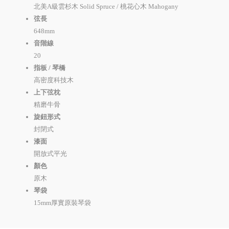
北美A級雲杉木 Solid Spruce / 桃花心木 Mahogany
弦長
648mm
音階線
20
指板 / 琴橋
高密度科技木
上下弦枕
精磨牛骨
旋鈕形式
封閉式
漆面
開放式平光
顏色
原木
琴袋
15mm厚實原裝琴袋