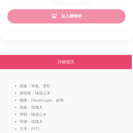
加入購物車
詳細資訊
面板：單板、雲杉
側背板：桃花心木
桶身：Dreadnought、缺角
指板：玫瑰木
琴頸：桃花心木
琴橋：玫瑰木
力木：FST2