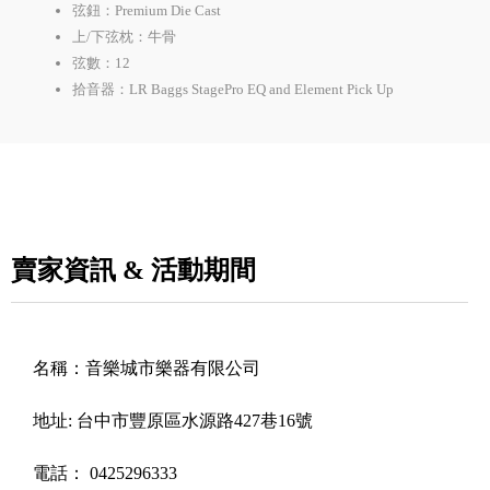
弦鈕：Premium Die Cast
上/下弦枕：牛骨
弦數：12
拾音器：LR Baggs StagePro EQ and Element Pick Up
賣家資訊 & 活動期間
名稱：
音樂城市樂器有限公司
地址:
台中市豐原區水源路427巷16號
電話：
0425296333