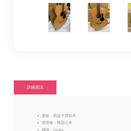
詳細資訊
面板：西提卡雲杉木
側背板：桃花心木
桶身：Jumbo