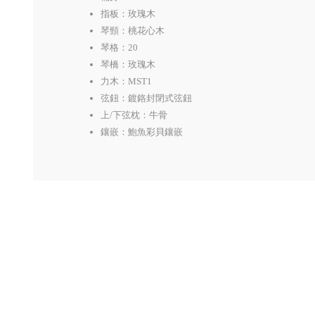
指板：玫瑰木
琴頸：桃花心木
琴格：20
琴橋：玫瑰木
力木：MST1
弦鈕：鍍鉻封閉式弦鈕
上/下弦枕：牛骨
鑲嵌：鮑魚彩貝鑲嵌