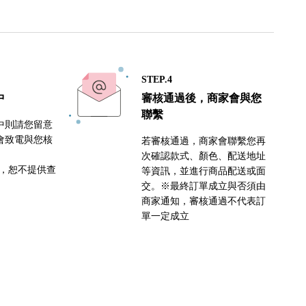
STEP.4
中
審核通過後，商家會與您
聯繫
中則請您留意
會致電與您核
若審核通過，商家會聯繫您再
次確認款式、顏色、配送地址
密，恕不提供查
等資訊，並進行商品配送或面
交。※最終訂單成立與否須由
商家通知，審核通過不代表訂
單一定成立