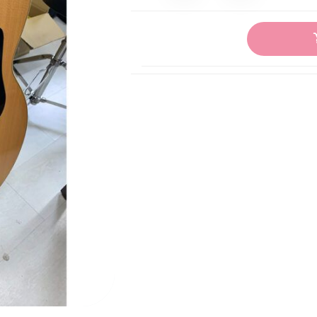
MIPRO 無線麥克風/全產品
台灣製古箏
拇指琴 /卡林巴琴/台灣製
正版魯儒空靈鼓
Alvarez 吉他系列
民謠吉他 Legno
民謠吉他 Neowood
民謠吉他 弦墨
民謠吉他 KRONOS
美國 Gator/frameworks 商品
吉他配件/弦/移調夾/調音器