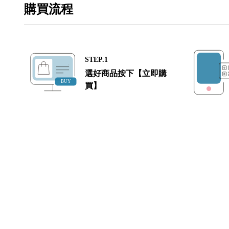
購買流程
STEP.1
選好商品按下【立即購
買】