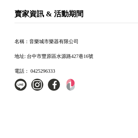
賣家資訊 & 活動期間
名稱：
音樂城市樂器有限公司
地址:
台中市豐原區水源路427巷16號
電話：
0425296333