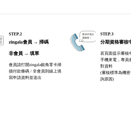
STEP.2
STEP.3
zingala會員 → 掃碼
分期資格審核
非會員 → 填單
若頁面提示審核
手機來電，專員
會員請打開zingala銀角零卡掃
對資料
描付款條碼 / 非會員則線上填
(審核標準為機
寫申請資料並送出
詢原因)