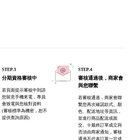
STEP.3
STEP.4
分期資格審核中
審核通過後，商家會
與您聯繫
若頁面提示審核中則請
您留意手機來電，專員
若審核通過，商家會聯
會致電與您核對資料
繫您再次確認款式、顏
(審核標準為機密，恕不
色、配送地址等資訊，
提供查詢原因)
並進行商品配送或面
交。※最終訂單成立與
否須由商家通知，審核
通過不代表訂單一定成