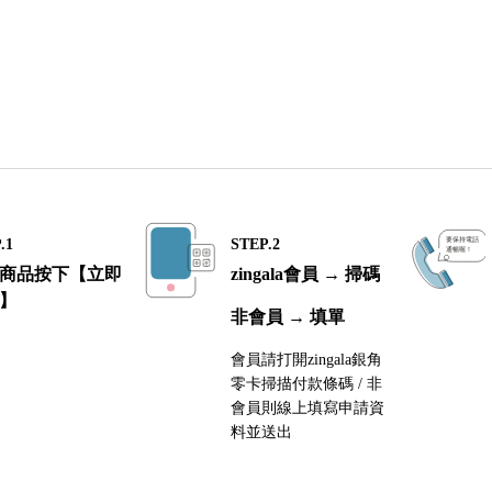
.1
STEP.2
商品按下【立即
zingala會員 → 掃碼
】
非會員 → 填單
會員請打開zingala銀角
零卡掃描付款條碼 / 非
會員則線上填寫申請資
料並送出