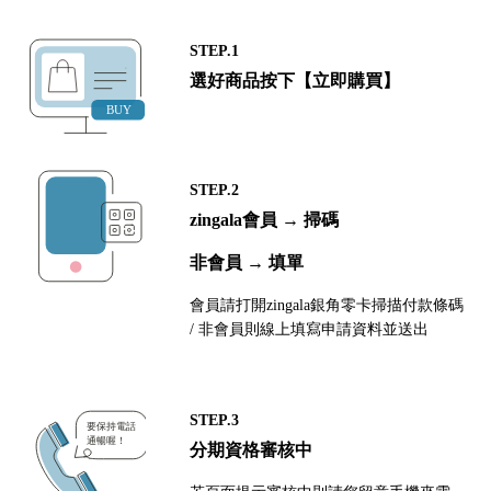
STEP.1
選好商品按下【立即購買】
STEP.2
zingala會員 → 掃碼
非會員 → 填單
會員請打開zingala銀角零卡掃描付款條碼
/ 非會員則線上填寫申請資料並送出
STEP.3
分期資格審核中