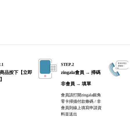
.1
STEP.2
商品按下【立即
zingala會員 → 掃碼
】
非會員 → 填單
會員請打開zingala銀角
零卡掃描付款條碼 / 非
會員則線上填寫申請資
料並送出