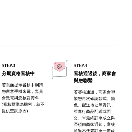
STEP.3
STEP.4
分期資格審核中
審核通過後，商家會
與您聯繫
若頁面提示審核中則請
您留意手機來電，專員
若審核通過，商家會聯
會致電與您核對資料
繫您再次確認款式、顏
(審核標準為機密，恕不
色、配送地址等資訊，
提供查詢原因)
並進行商品配送或面
交。※最終訂單成立與
否須由商家通知，審核
通過不代表訂單一定成