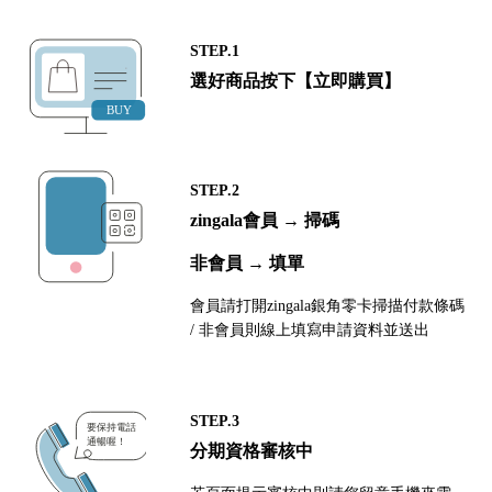
STEP.1
選好商品按下【立即購買】
STEP.2
zingala會員 → 掃碼
非會員 → 填單
會員請打開zingala銀角零卡掃描付款條碼
/ 非會員則線上填寫申請資料並送出
STEP.3
分期資格審核中