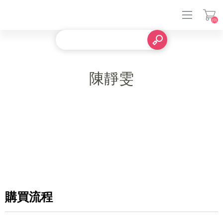
(0)
登入
陳靜雯
購買流程