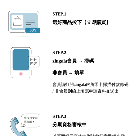
STEP.1
選好商品按下【立即購買】
STEP.2
zingala會員 → 掃碼
非會員 → 填單
會員請打開zingala銀角零卡掃描付款條碼
/ 非會員則線上填寫申請資料並送出
STEP.3
分期資格審核中