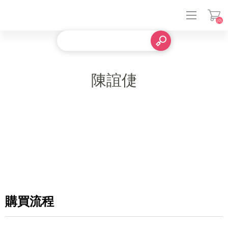
(0)
登入
陳誼倢
購買流程