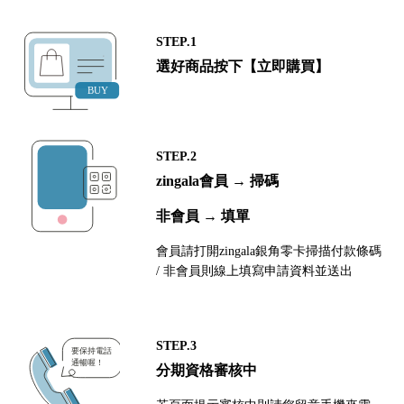
STEP.1
選好商品按下【立即購買】
STEP.2
zingala會員 → 掃碼
非會員 → 填單
會員請打開zingala銀角零卡掃描付款條碼
/ 非會員則線上填寫申請資料並送出
STEP.3
分期資格審核中