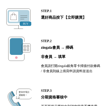
STEP.1
選好商品按下【立即購買】
STEP.2
zingala會員 → 掃碼
非會員 → 填單
會員請打開zingala銀角零卡掃描付款條碼
/ 非會員則線上填寫申請資料並送出
STEP.3
分期資格審核中