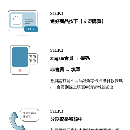
STEP.1
選好商品按下【立即購買】
STEP.2
zingala會員 → 掃碼
非會員 → 填單
會員請打開zingala銀角零卡掃描付款條碼
/ 非會員則線上填寫申請資料並送出
STEP.3
分期資格審核中