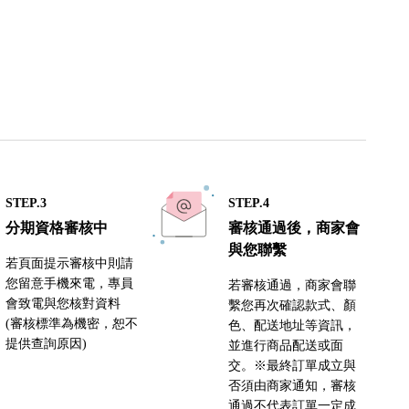
STEP.3
STEP.4
分期資格審核中
審核通過後，商家會
與您聯繫
若頁面提示審核中則請
您留意手機來電，專員
若審核通過，商家會聯
會致電與您核對資料
繫您再次確認款式、顏
(審核標準為機密，恕不
色、配送地址等資訊，
提供查詢原因)
並進行商品配送或面
交。※最終訂單成立與
否須由商家通知，審核
通過不代表訂單一定成