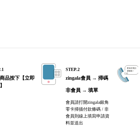
.1
STEP.2
商品按下【立即
zingala會員 → 掃碼
】
非會員 → 填單
會員請打開zingala銀角
零卡掃描付款條碼 / 非
會員則線上填寫申請資
料並送出