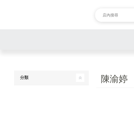
陳渝婷
分類