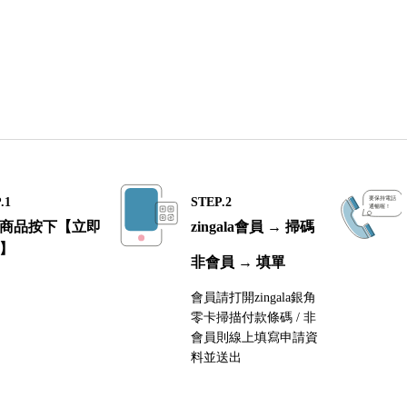
.1
STEP.2
商品按下【立即
zingala會員 → 掃碼
】
非會員 → 填單
會員請打開zingala銀角
零卡掃描付款條碼 / 非
會員則線上填寫申請資
料並送出