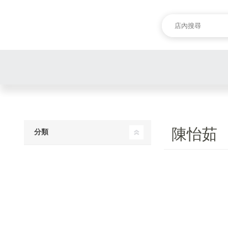
陳怡茹
分類