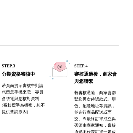
STEP.3
STEP.4
分期資格審核中
審核通過後，商家會
與您聯繫
若頁面提示審核中則請
您留意手機來電，專員
若審核通過，商家會聯
會致電與您核對資料
繫您再次確認款式、顏
(審核標準為機密，恕不
色、配送地址等資訊，
提供查詢原因)
並進行商品配送或面
交。※最終訂單成立與
否須由商家通知，審核
通過不代表訂單一定成