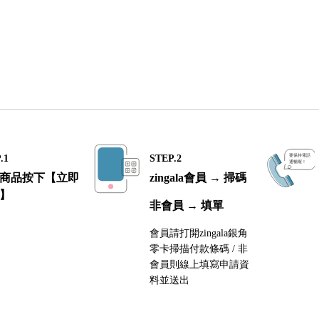
.1
STEP.2
商品按下【立即
zingala會員 → 掃碼
】
非會員 → 填單
會員請打開zingala銀角
零卡掃描付款條碼 / 非
會員則線上填寫申請資
料並送出