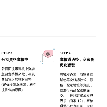
STEP.3
STEP.4
分期資格審核中
審核通過後，商家會
與您聯繫
若頁面提示審核中則請
您留意手機來電，專員
若審核通過，商家會聯
會致電與您核對資料
繫您再次確認款式、顏
(審核標準為機密，恕不
色、配送地址等資訊，
提供查詢原因)
並進行商品配送或面
交。※最終訂單成立與
否須由商家通知，審核
通過不代表訂單一定成