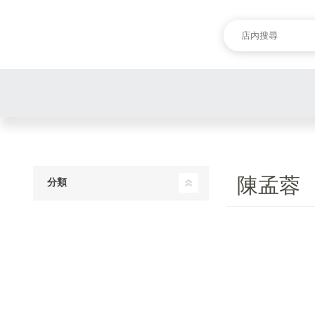
陳孟蓉
分類