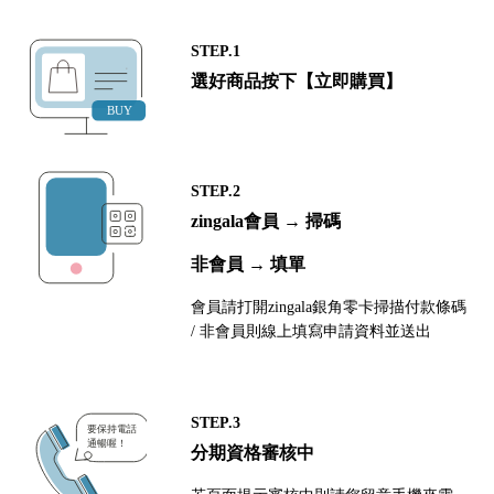
STEP.1
選好商品按下【立即購買】
STEP.2
zingala會員 → 掃碼
非會員 → 填單
會員請打開zingala銀角零卡掃描付款條碼
/ 非會員則線上填寫申請資料並送出
STEP.3
分期資格審核中