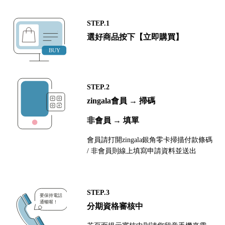
STEP.1
選好商品按下【立即購買】
STEP.2
zingala會員 → 掃碼
非會員 → 填單
會員請打開zingala銀角零卡掃描付款條碼
/ 非會員則線上填寫申請資料並送出
STEP.3
分期資格審核中