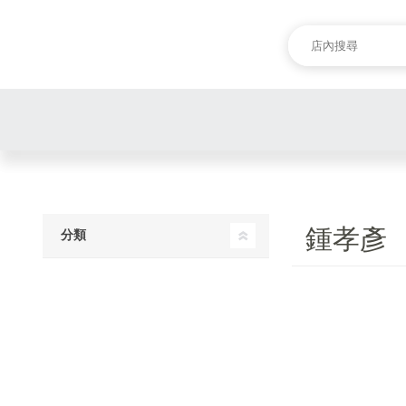
鍾孝彥
分類