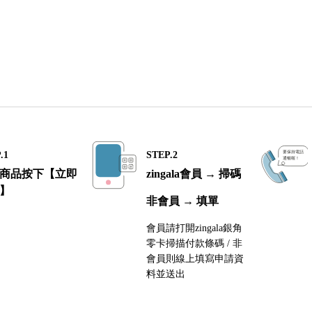
.1
STEP.2
商品按下【立即
zingala會員 → 掃碼
】
非會員 → 填單
會員請打開zingala銀角
零卡掃描付款條碼 / 非
會員則線上填寫申請資
料並送出