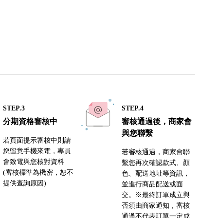
STEP.3
STEP.4
分期資格審核中
審核通過後，商家會
與您聯繫
若頁面提示審核中則請
您留意手機來電，專員
若審核通過，商家會聯
會致電與您核對資料
繫您再次確認款式、顏
(審核標準為機密，恕不
色、配送地址等資訊，
提供查詢原因)
並進行商品配送或面
交。※最終訂單成立與
否須由商家通知，審核
通過不代表訂單一定成