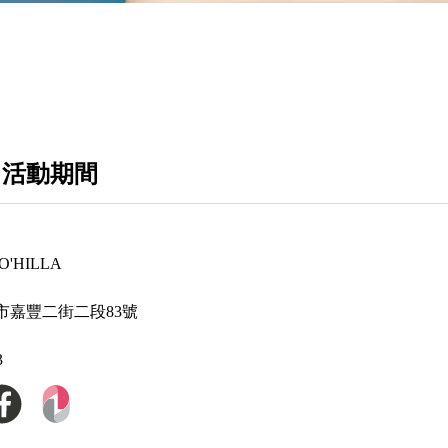
 活動期間
'HILLA
市嘉豐二街二段83號
3