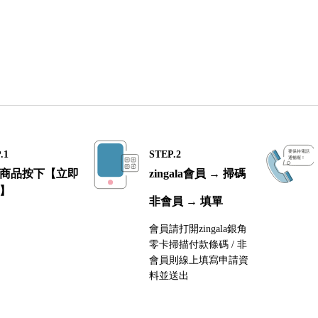
.1
STEP.2
商品按下【立即
zingala會員 → 掃碼
】
非會員 → 填單
會員請打開zingala銀角
零卡掃描付款條碼 / 非
會員則線上填寫申請資
料並送出