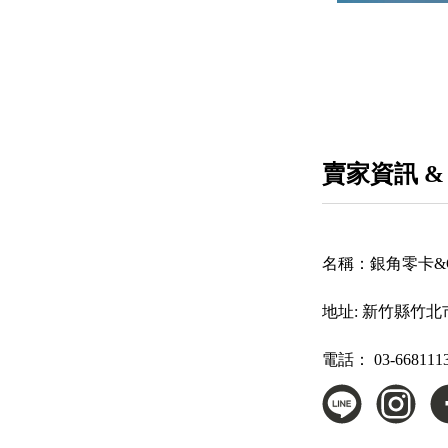
賣家資訊 &
名稱：
銀角零卡&O
地址:
新竹縣竹北
電話：
03-668111