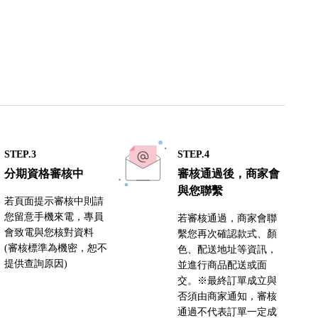
STEP.3
STEP.4
分期資格審核中
審核通過後，商家會
與您聯繫
若頁面提示審核中則請
您留意手機來電，專員
若審核通過，商家會聯
會致電與您核對資料
繫您再次確認款式、顏
(審核標準為機密，恕不
色、配送地址等資訊，
提供查詢原因)
並進行商品配送或面
交。※最終訂單成立與
否須由商家通知，審核
通過不代表訂單一定成